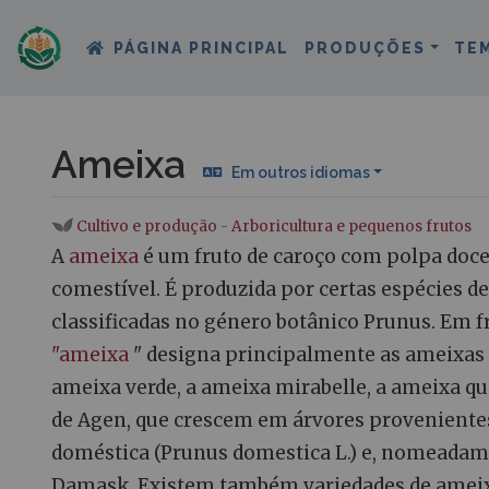
PÁGINA PRINCIPAL
PRODUÇÕES
TE
Ameixa
Em outros idiomas
Cultivo e produção
-
Arboricultura e pequenos frutos
Ir para:
navegação
,
procurar
A
ameixa
é um fruto de caroço com polpa doce
comestível. É produzida por certas espécies d
classificadas no género botânico Prunus. Em f
"ameixa
" designa principalmente as ameixas
ameixa verde, a ameixa mirabelle, a ameixa q
de Agen, que crescem em árvores proveniente
doméstica (Prunus domestica L.) e, nomeadam
Damask. Existem também variedades de amei