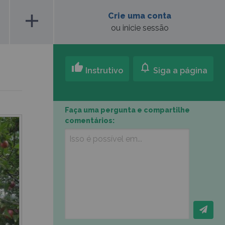
add
Crie uma conta
ou inicie sessão
thumb_up
notifications
Instrutivo
Siga a página
Faça uma pergunta e compartilhe
comentários: