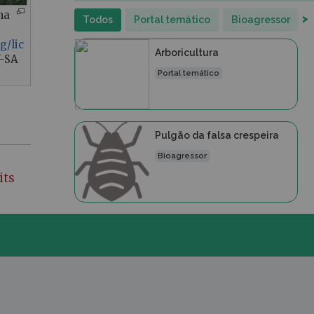
na
>
Todos
Portal temático
Bioagressor
g/lic
Arboricultura
Y-SA
Portal temático
Pulgão da falsa crespeira
Bioagressor
its