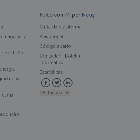
Feito com ♡ por
Neayi
ua
Carta da plataforma
e maquinaria
Aviso legal
Código aberto
de medição e
>
Contactar
-
Boletim
informativo
energia
Estatísticas
grada das
o clima
 produção