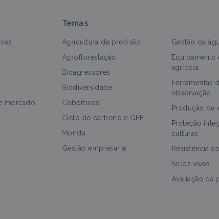
Temas
nses
Agricultura de precisão
Gestão da ág
Agroflorestação
Equipamento 
agrícola
Bioagressores
Ferramentas 
odos
Portal temático
Bioagressor
Biodiversidade
observação
de mercado
Coberturas
Arboricultura
Produção de 
Ciclo do carbono e GEE
Portal temático
Proteção inte
Monda
culturas
Gestão empresarial
Resistência a
Solos vivos
Pulgão da falsa crespeira
Avaliação da
Bioagressor