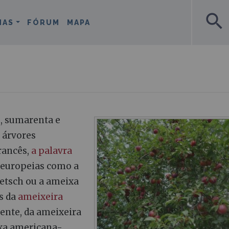
search
MAS
FÓRUM
MAPA
, sumarenta e
e árvores
rancês,
a palavra
 europeias como a
uetsch ou a ameixa
s da
ameixeira
ente, da ameixeira
xa americana-