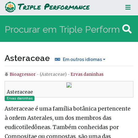
Asteraceae
Asteraceae
Em outros idiomas
Bioagressor
- (Asteraceae) -
Ervas daninhas
Ir para:
navegação
,
procurar
Asteraceae
Ervas daninhas
Asteraceae é uma família botânica pertencente
à ordem Asterales, um dos membros das
eudicotiledôneas. Também conhecidas por
Compositae ou compostas, são uma das