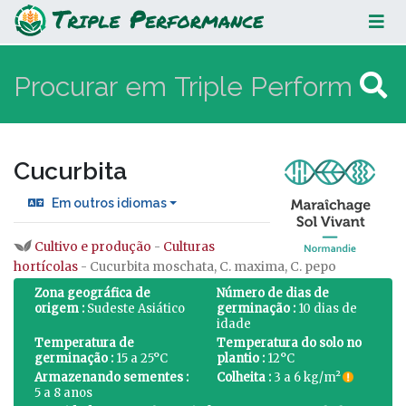
Cucurbita
Cucurbita
Em outros idiomas
Cultivo e produção
-
Culturas
Ir para:
navegação
,
procurar
hortícolas
- Cucurbita moschata, C. maxima, C. pepo
Zona geográfica de
Número de dias de
origem :
Sudeste Asiático
germinação :
10 dias de
idade
Temperatura de
Temperatura do solo no
germinação :
15 a 25°C
plantio :
12°C
Armazenando sementes :
Colheita :
3 a 6 kg/m²
5 a 8 anos