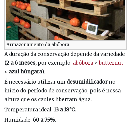
Armazenamento da abóbora
A duração da conservação depende da variedade
(2 a 6 meses,
por exemplo,
abóbora
<
butternut
<
azul húngara
).
É necessário utilizar um
desumidificador
no
início do período de conservação, pois é nessa
altura que os caules libertam água.
Temperatura ideal:
13 a 18°C.
Humidade:
60 a 75%.