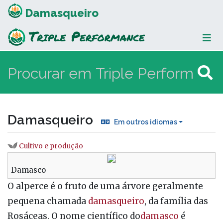
Damasqueiro
Damasqueiro
Em outros idiomas
Cultivo e produção
Ir para:
navegação
,
procurar
Damasco
O alperce é o fruto de uma árvore geralmente
pequena chamada
damasqueiro
, da família das
Rosáceas. O nome científico do
damasco
é