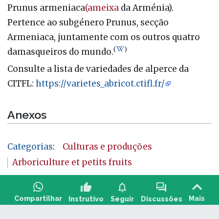
Prunus armeniaca
(ameixa
da Arménia).
Pertence ao subgénero Prunus, secção
Armeniaca, juntamente com os outros quatro
(
)
damasqueiros do mundo.
Consulte a lista de variedades de alperce da
CITFL:
https://varietes_abricot.ctifl.fr/
Anexos
Categorias
:
Culturas e produções
Arboriculture et petits fruits
thumb_up
notifications
forum
Compartilhar
Mais
Instrutivo
Seguir
Discussões
Faça uma pergunta e compartilhe comentários: