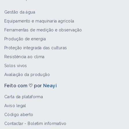
Gestão da água
Medicago minima
Equipamento e maquinaria agrícola
Bioagressor
Ferramentas de medição e observação
Produção de energia
Proteção integrada das culturas
Ranunculus aquatilis
Resistência ao clima
Bioagressor
Solos vivos
Avaliação da produção
Feito com ♡ por
Neayi
Osteospermum
Bioagressor
Carta da plataforma
Aviso legal
Código aberto
Oenanthe pimpinelloides
Contactar
-
Boletim informativo
Bioagressor