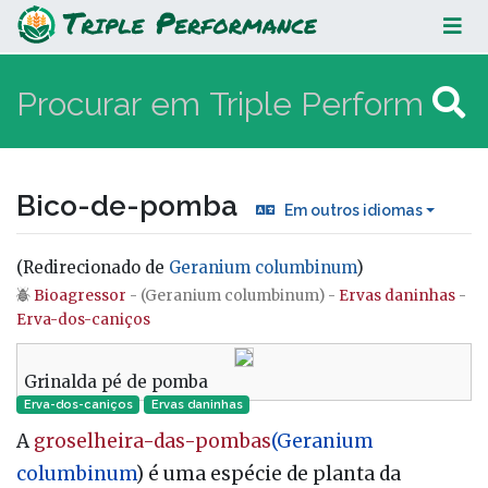
Bico-de-pomba
Bico-de-pomba
Em outros idiomas
(Redirecionado de
Geranium columbinum
)
Bioagressor
- (Geranium columbinum) -
Ervas daninhas
-
Ir para:
navegação
,
procurar
Erva-dos-caniços
Grinalda pé de pomba
Erva-dos-caniços
Ervas daninhas
A
groselheira-das-pombas
(Geranium
columbinum
) é uma espécie de planta da