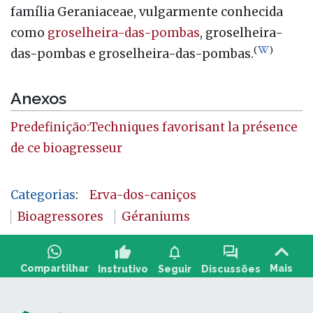
família Geraniaceae, vulgarmente conhecida
como
groselheira-das-pombas
, groselheira-
(
)
das-pombas e groselheira-das-pombas.
Anexos
Predefinição:Techniques favorisant la présence
de ce bioagresseur
Categorias
:
Erva-dos-caniços
Bioagressores
Géraniums
thumb_up
notifications
forum
Compartilhar
Mais
Instrutivo
Seguir
Discussões
Faça uma pergunta e compartilhe comentários: