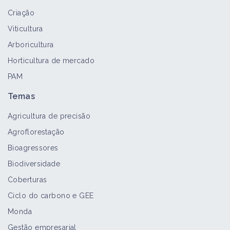
Criação
Eschscholzia californica
Viticultura
Bioagressor
Arboricultura
Horticultura de mercado
PAM
Rorippa palustris
Bioagressor
Temas
Agricultura de precisão
Agroflorestação
Erica lusitanica
Bioagressores
Bioagressor
Biodiversidade
Coberturas
Ciclo do carbono e GEE
Modiola caroliniana
Monda
Bioagressor
Gestão empresarial