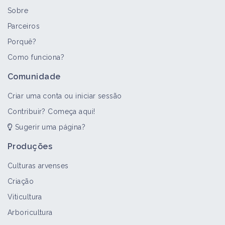
Sobre
Parceiros
Porquê?
>
Todos
Bioagressor
Portal temático
Como funciona?
Piolho cinzento da macieira
Comunidade
Bioagressor
Criar uma conta ou iniciar sessão
Contribuir? Começa aqui!
Sugerir uma página?
Arboricultura
Produções
Portal temático
Culturas arvenses
Criação
Mofo cinzento
Viticultura
Bioagressor
Arboricultura