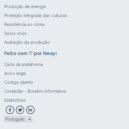
Produção de energia
Proteção integrada das culturas
Broca dos ramos
Resistência ao clima
Bioagressor
Solos vivos
Avaliação da produção
Feito com ♡ por
Neayi
Pulgão lanígero das rosáceas
Bioagressor
Carta da plataforma
Aviso legal
Código aberto
Ácaro-branco
Contactar
-
Boletim informativo
Bioagressor
Estatísticas