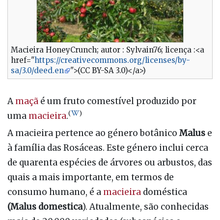
Macieira HoneyCrunch; autor : Sylvain76; licença :<a
href="
https://creativecommons.org/licenses/by-
sa/3.0/deed.en
">(CC BY-SA 3.0)</a>)
A
maçã
é um fruto comestível produzido por
(
)
uma
macieira
.
A macieira pertence ao género botânico
Malus
e
à família das Rosáceas. Este género inclui cerca
de quarenta espécies de árvores ou arbustos, das
quais a mais importante, em termos de
consumo humano, é a
macieira
doméstica
(Malus domestica
). Atualmente, são conhecidas