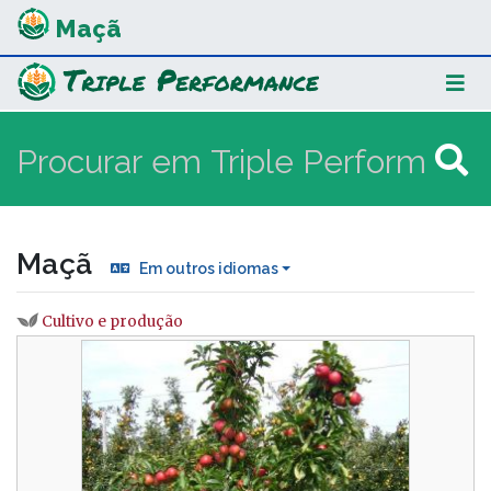
Maçã
Maçã
Em outros idiomas
Cultivo e produção
Ir para:
navegação
,
procurar