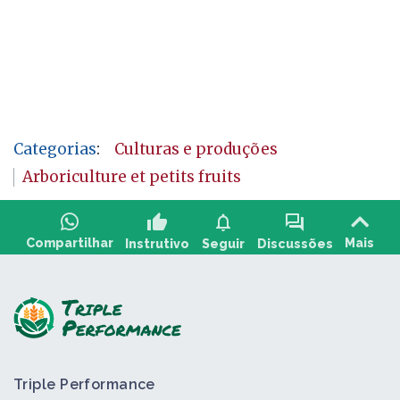
Categorias
:
Culturas e produções
Arboriculture et petits fruits
thumb_up
notifications
forum
Compartilhar
Mais
Instrutivo
Seguir
Discussões
Faça uma pergunta e compartilhe comentários:
Triple Performance