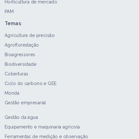
Horticultura de mercado
PAM
Fogo bacteriano
Temas
Bioagressor
Agricultura de precisão
Agroflorestação
Lista de espécies de Armillaria
Bioagressores
Bioagressor
Biodiversidade
Coberturas
Ciclo do carbono e GEE
Bichado da fruta
Monda
Bioagressor
Gestão empresarial
Gestão da água
Mosca do mediterrâneo
Equipamento e maquinaria agrícola
Bioagressor
Ferramentas de medição e observação