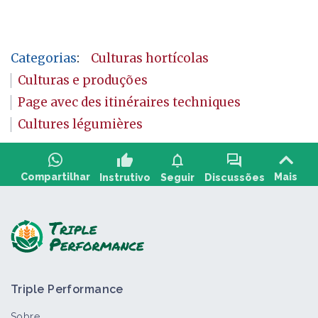
Categorias
:
Culturas hortícolas
Culturas e produções
Page avec des itinéraires techniques
Cultures légumières
thumb_up
notifications
forum
Compartilhar
Mais
Instrutivo
Seguir
Discussões
Faça uma pergunta e compartilhe comentários:
Triple Performance
Sobre