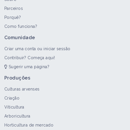
Parceiros
Porquê?
>
Todos
Portal temático
Bioagressor
Folha técnica
Como funciona?
Jardinagem de mercado
Comunidade
Portal temático
Criar uma conta ou iniciar sessão
Contribuir? Começa aqui!
Sugerir uma página?
Mofo cinzento
Bioagressor
Produções
Culturas arvenses
Criação
Ácaro-vermelho-europeu
Viticultura
Bioagressor
Arboricultura
Horticultura de mercado