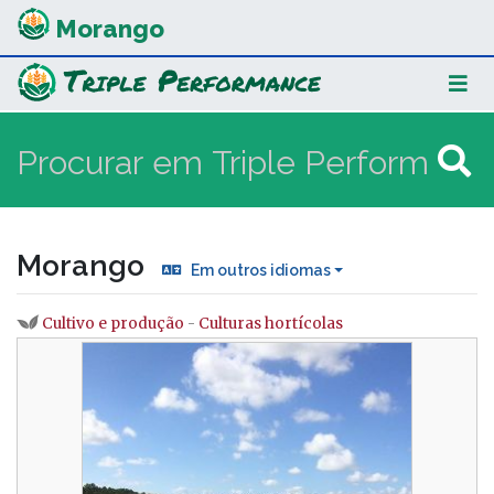
Morango
Morango
Em outros idiomas
Cultivo e produção
-
Culturas hortícolas
Ir para:
navegação
,
procurar