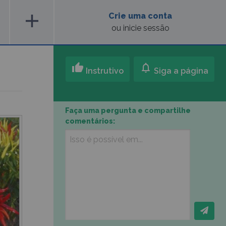
add
Crie uma conta
ou inicie sessão
thumb_up
notifications
Instrutivo
Siga a página
Faça uma pergunta e compartilhe
comentários: