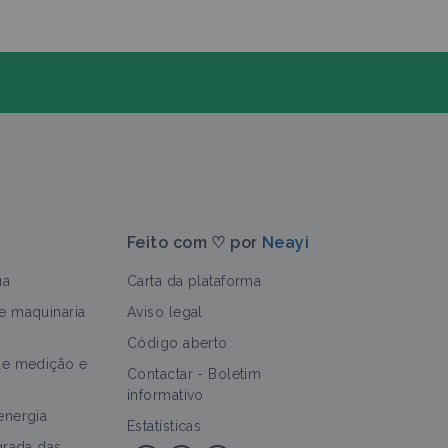
Feito com ♡ por
Neayi
ua
Carta da plataforma
e maquinaria
Aviso legal
Código aberto
de medição e
>
Contactar
-
Boletim
informativo
energia
Estatísticas
grada das