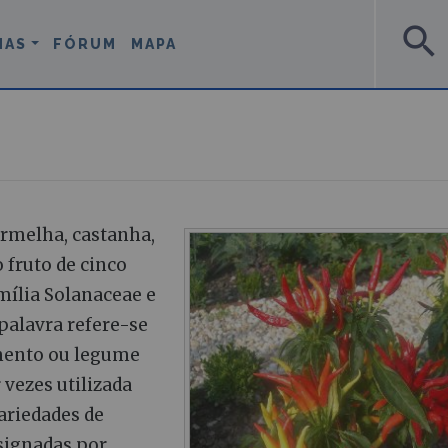
search
MAS
FÓRUM
MAPA
ermelha, castanha,
 fruto de cinco
mília Solanaceae e
palavra refere-se
imento ou legume
 vezes utilizada
ariedades de
signadas por