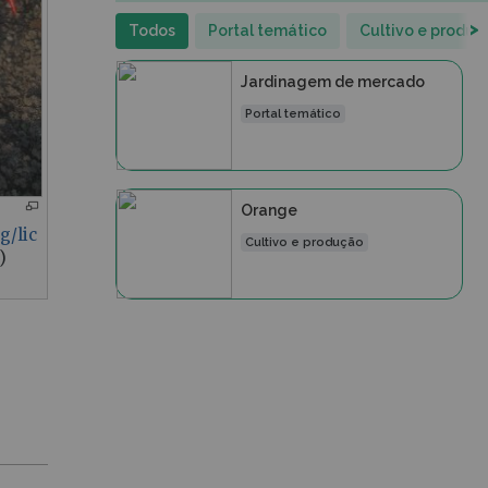
>
Todos
Portal temático
Cultivo e produ
Jardinagem de mercado
Portal temático
Orange
g/lic
Cultivo e produção
)