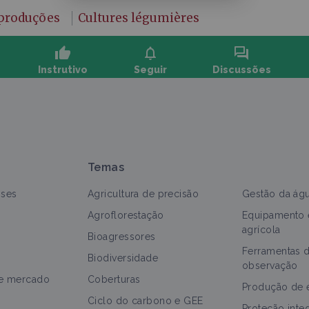
 produções
Cultures légumières
thumb_up
notifications
forum
Instrutivo
Seguir
Discussões
aça uma pergunta e compartilhe comentários:
Temas
nses
Agricultura de precisão
Gestão da ág
Agroflorestação
Equipamento 
agrícola
Bioagressores
Ferramentas 
odos
Portal temático
Cultivo e produção
Biodiversidade
observação
de mercado
Coberturas
Jardinagem de mercado
Produção de 
Ciclo do carbono e GEE
Portal temático
Proteção inte