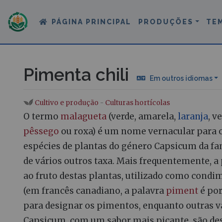
PÁGINA PRINCIPAL
PRODUÇÕES
TE
Pimenta chili
Em outros idiomas
Cultivo e produção
-
Culturas hortícolas
Ir para:
navegação
,
procurar
O termo
malagueta
(verde, amarela,
laranja
, v
pêssego
ou roxa) é um nome vernacular para o
espécies de plantas do género Capsicum da fa
de vários outros taxa. Mais frequentemente, a 
ao fruto destas plantas, utilizado como cond
(em francês canadiano, a palavra
piment
é por
para designar os pimentos, enquanto outras v
Capsicum, com um sabor mais picante, são de