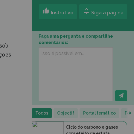
thumb_up
notifications
Instrutivo
Siga a página
Faça uma pergunta e compartilhe
comentários:
 sob
ações
>
Todos
Objectif
Portal temático
Folh
Ciclo do carbono e gases
com efeito de estufa