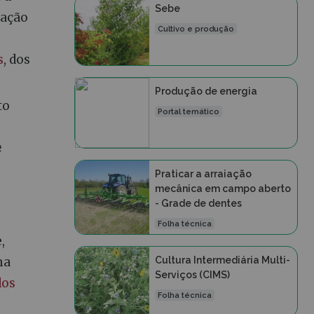
Sebe
lação
Cultivo e produção
s
, dos
Produção de energia
to
Portal temático
e
Praticar a arraiação
mecânica em campo aberto
- Grade de dentes
Folha técnica
,
Cultura Intermediária Multi-
ma
Serviços (CIMS)
dos
Folha técnica