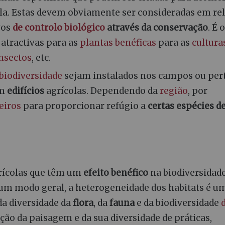
la. Estas devem obviamente ser consideradas em re
vos
de controlo biológico
através da conservação
. É o
atractivas para as
plantas benéficas
para as
cultura
nsectos
, etc.
biodiversidade
sejam instalados nos campos ou per
em
edifícios
agrícolas. Dependendo da
região
, por
eiros
para proporcionar refúgio a
certas espécies d
rícolas que têm um
efeito benéfico
na biodiversidade
 um modo geral, a heterogeneidade dos habitats é u
a diversidade da
flora
, da
fauna
e da biodiversidade
ação da paisagem e da sua diversidade de práticas,