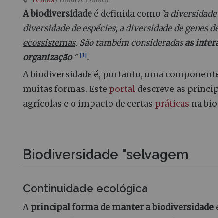
Temas
/ Biodiversidade
Ir para:
navegação
,
procurar
A biodiversidade
é definida como
"a diversidade
diversidade de
espécies
, a diversidade de
genes
de
ecossistemas
. São também consideradas
as inter
[
1
]
organização
"
.
A biodiversidade é, portanto, uma componen
muitas formas. Este
portal
descreve as princi
agrícolas e o impacto de certas
práticas
na bio
Biodiversidade "selvagem
Continuidade ecológica
A
principal forma de manter a biodiversidade
é