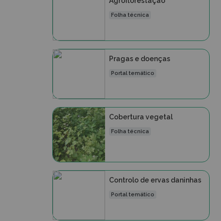
Agroflorestação
Folha técnica
Pragas e doenças
Portal temático
Cobertura vegetal
Folha técnica
Controlo de ervas daninhas
Portal temático