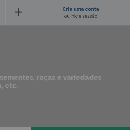
add
Crie uma conta
ou inicie sessão
, sementes, raças e variedades
, etc.