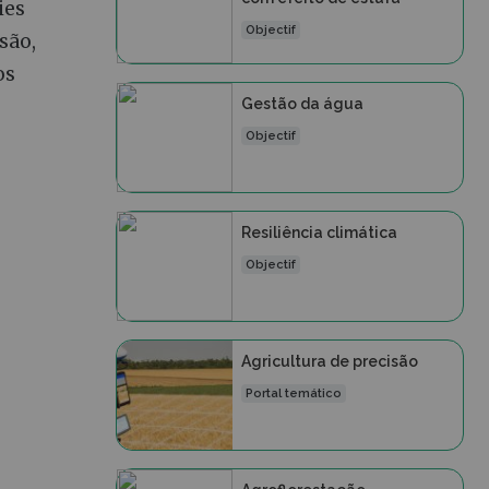
ies
Objectif
são,
os
Gestão da água
Objectif
Resiliência climática
Objectif
Agricultura de precisão
Portal temático