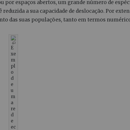
u por espaços abertos, um grande número de espéc
ê reduzida a sua capacidade de deslocação. Por exten
nto das suas populações, tanto em termos numéric
E
xe
m
pl
o
d
e
u
m
a
re
d
e
ec