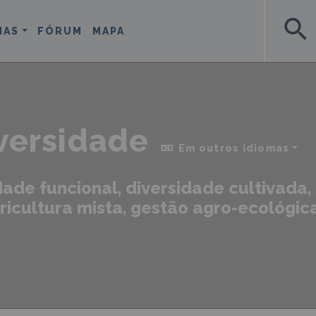
search
MAS
FÓRUM
MAPA
versidade
Em outros idiomas
dade funcional, diversidade cultivada
ricultura mista, gestão agro-ecológica