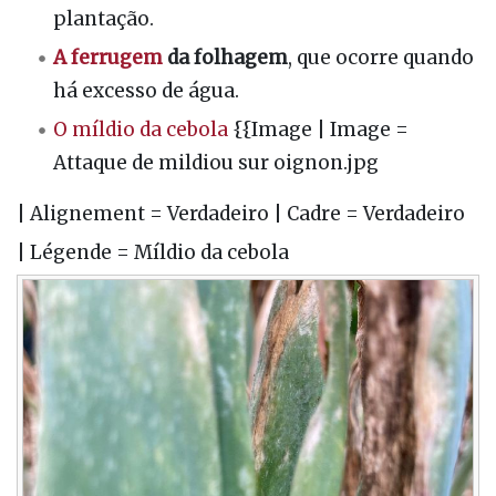
plantação.
A ferrugem
da folhagem
, que ocorre quando
há excesso de água.
O míldio da cebola
{{Image | Image =
Attaque de mildiou sur oignon.jpg
| Alignement = Verdadeiro | Cadre = Verdadeiro
| Légende = Míldio da cebola