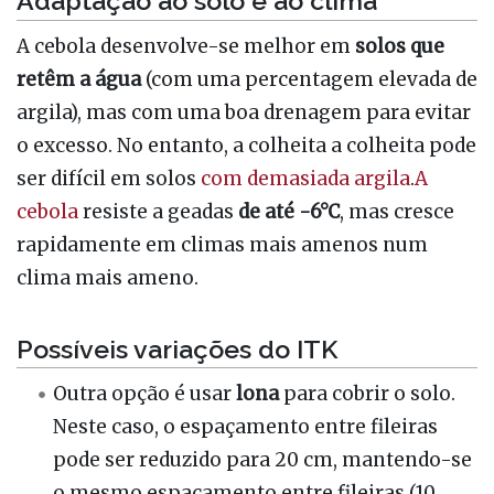
Adaptação ao solo e ao clima
A cebola desenvolve-se melhor em
solos que
retêm a água
(com uma percentagem elevada de
argila), mas com uma boa drenagem para evitar
o excesso. No entanto, a colheita a colheita pode
ser difícil em solos
com demasiada argila
.
A
cebola
resiste a geadas
de até -6°C
, mas cresce
rapidamente em climas mais amenos num
clima mais ameno.
Possíveis variações do ITK
Outra opção é usar
lona
para cobrir o solo.
Neste caso, o espaçamento entre fileiras
pode ser reduzido para 20 cm, mantendo-se
o mesmo espaçamento entre fileiras (10