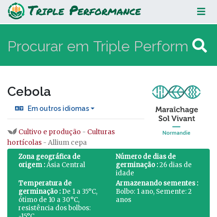
Cebola
Cebola
Em outros idiomas
Cultivo e produção
-
Culturas
Ir para:
navegação
,
procurar
hortícolas
- Allium cepa
Zona geográfica de
Número de dias de
origem :
Ásia Central
germinação :
26 dias de
idade
Temperatura de
Armazenando sementes :
germinação :
De 1 a 35°C,
Bolbo: 1 ano, Semente: 2
ótimo de 10 a 30°C,
anos
resistência dos bolbos:
-15°C